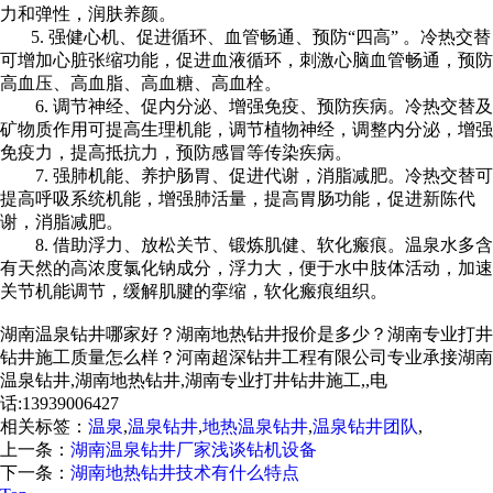
力和弹性，润肤养颜。
5. 强健心机、促进循环、血管畅通、预防“四高” 。冷热交替
可增加心脏张缩功能，促进血液循环，刺激心脑血管畅通，预防
高血压、高血脂、高血糖、高血栓。
6. 调节神经、促内分泌、增强免疫、预防疾病。冷热交替及
矿物质作用可提高生理机能，调节植物神经，调整内分泌，增强
免疫力，提高抵抗力，预防感冒等传染疾病。
7. 强肺机能、养护肠胃、促进代谢，消脂减肥。冷热交替可
提高呼吸系统机能，增强肺活量，提高胃肠功能，促进新陈代
谢，消脂减肥。
8. 借助浮力、放松关节、锻炼肌健、软化瘢痕。温泉水多含
有天然的高浓度氯化钠成分，浮力大，便于水中肢体活动，加速
关节机能调节，缓解肌腱的挛缩，软化瘢痕组织。
湖南温泉钻井哪家好？湖南地热钻井报价是多少？湖南专业打井
钻井施工质量怎么样？河南超深钻井工程有限公司专业承接湖南
温泉钻井,湖南地热钻井,湖南专业打井钻井施工,,电
话:13939006427
相关标签：
温泉
,
温泉钻井
,
地热温泉钻井
,
温泉钻井团队
,
上一条：
湖南温泉钻井厂家浅谈钻机设备
下一条：
湖南地热钻井技术有什么特点