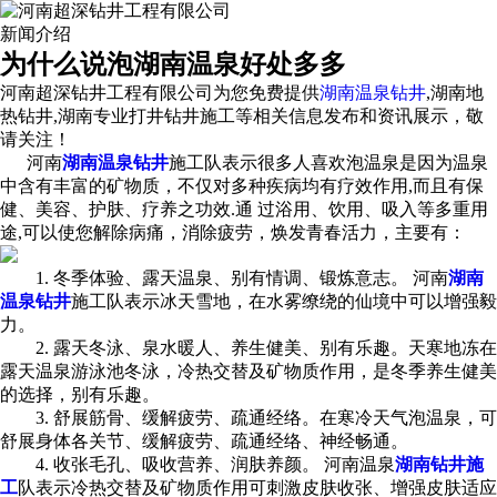
新闻介绍
为什么说泡湖南温泉好处多多
河南超深钻井工程有限公司为您免费提供
湖南温泉钻井
,湖南地
热钻井,湖南专业打井钻井施工等相关信息发布和资讯展示，敬
请关注！
河南
湖南温泉钻井
施工队表示很多人喜欢泡温泉是因为温泉
中含有丰富的矿物质，不仅对多种疾病均有疗效作用,而且有保
健、美容、护肤、疗养之功效.通 过浴用、饮用、吸入等多重用
途,可以使您解除病痛，消除疲劳，焕发青春活力，主要有：
1. 冬季体验、露天温泉、别有情调、锻炼意志。 河南
湖南
温泉钻井
施工队表示冰天雪地，在水雾缭绕的仙境中可以增强毅
力。
2. 露天冬泳、泉水暖人、养生健美、别有乐趣。天寒地冻在
露天温泉游泳池冬泳，冷热交替及矿物质作用，是冬季养生健美
的选择，别有乐趣。
3. 舒展筋骨、缓解疲劳、疏通经络。在寒冷天气泡温泉，可
舒展身体各关节、缓解疲劳、疏通经络、神经畅通。
4. 收张毛孔、吸收营养、润肤养颜。 河南温泉
湖南钻井施
工
队表示冷热交替及矿物质作用可刺激皮肤收张、增强皮肤适应