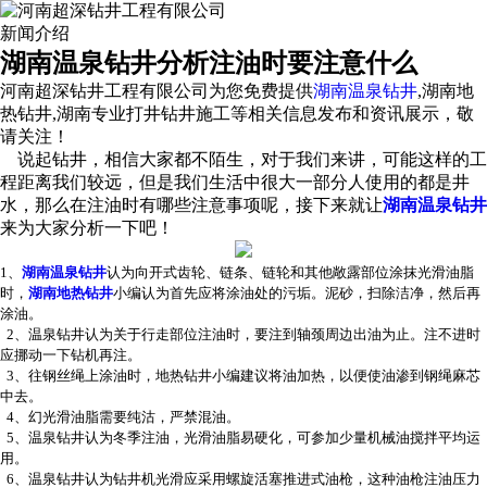
新闻介绍
湖南温泉钻井分析注油时要注意什么
河南超深钻井工程有限公司为您免费提供
湖南温泉钻井
,湖南地
热钻井,湖南专业打井钻井施工等相关信息发布和资讯展示，敬
请关注！
说起钻井，相信大家都不陌生，对于我们来讲，可能这样的工
程距离我们较远，但是我们生活中很大一部分人使用的都是井
水，那么在注油时有哪些注意事项呢，接下来就让
湖南温泉钻井
来为大家分析一下吧！
1、
湖南温泉钻井
认为向开式齿轮、链条、链轮和其他敞露部位涂抹光滑油脂
时，
湖南地热钻井
小编认为首先应将涂油处的污垢。泥砂，扫除洁净，然后再
涂油。
2、温泉钻井认为关于行走部位注油时，要注到轴颈周边出油为止。注不进时
应挪动一下钻机再注。
3、往钢丝绳上涂油时，地热钻井小编建议将油加热，以便使油渗到钢绳麻芯
中去。
4、幻光滑油脂需要纯沽，严禁混油。
5、温泉钻井认为冬季注油，光滑油脂易硬化，可参加少量机械油搅拌平均运
用。
6、温泉钻井认为钻井机光滑应采用螺旋活塞推进式油枪，这种油枪注油压力